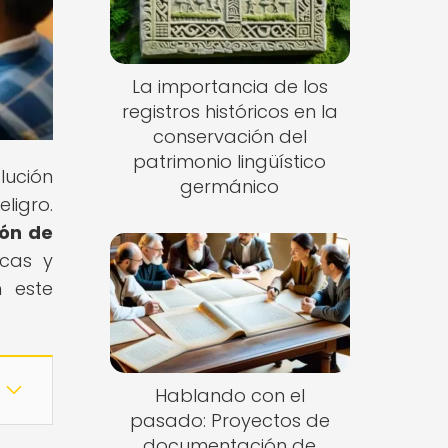
La importancia de los
registros históricos en la
conservación del
patrimonio lingüístico
lución
germánico
ligro.
ión de
icas y
n este
Hablando con el
pasado: Proyectos de
documentación de