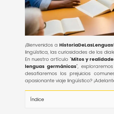
¡Bienvenidos a
HistoriaDeLasLenguas
lingüística, las curiosidades de los di
En nuestro artículo "
Mitos y realidad
lenguas germánicas
", exploraremo
desafiaremos los prejuicios comune
apasionante viaje lingüístico? ¡Adelan
Índice