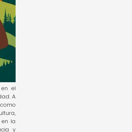
 en el
dad. A
s como
ltura,
 en la
ncia y