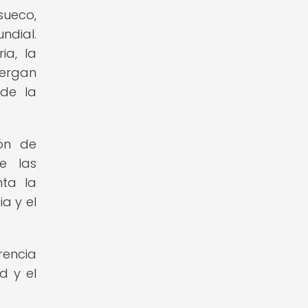
sueco,
ndial.
ia, la
bergan
 de la
ión de
de las
nta la
a y el
rencia
d y el