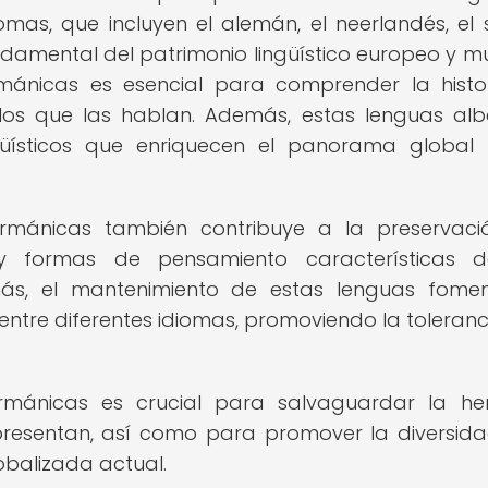
omas, que incluyen el alemán, el neerlandés, el 
ndamental del patrimonio lingüístico europeo y mu
mánicas es esencial para comprender la histor
eblos que las hablan. Además, estas lenguas al
güísticos que enriquecen el panorama global
rmánicas también contribuye a la preservac
es y formas de pensamiento características 
más, el mantenimiento de estas lenguas fome
entre diferentes idiomas, promoviendo la toleranci
rmánicas es crucial para salvaguardar la he
 representan, así como para promover la diversida
lobalizada actual.