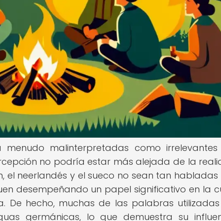
 menudo malinterpretadas como irrelevantes
rcepción no podría estar más alejada de la reali
, el neerlandés y el sueco no sean tan hablada
iguen desempeñando un papel significativo en la cu
ogía. De hecho, muchas de las palabras utilizadas
nguas germánicas, lo que demuestra su influe