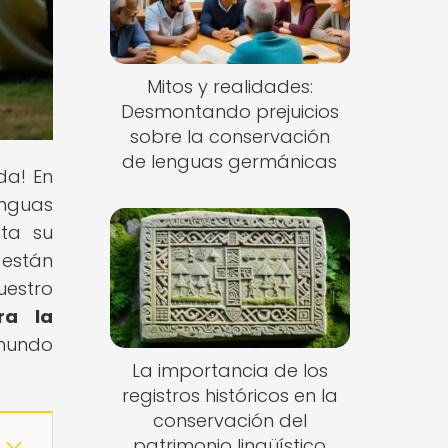
Mitos y realidades:
Desmontando prejuicios
sobre la conservación
de lenguas germánicas
da! En
enguas
sta su
 están
uestro
ra la
 mundo
La importancia de los
registros históricos en la
conservación del
patrimonio lingüístico