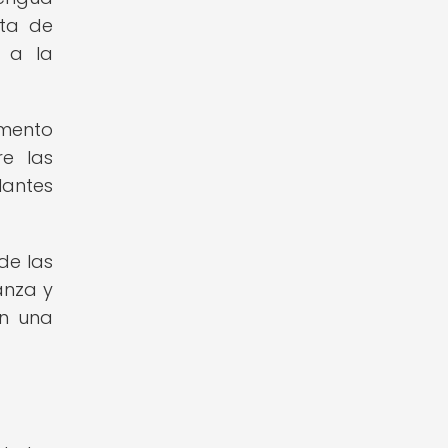
lta de
n a la
umento
re las
lantes
de las
anza y
an una