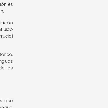
ción es
n.
lución
fluido
rucial
órico,
enguas
de las
os que
lengua