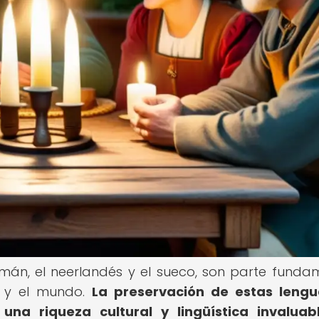
mán, el neerlandés y el sueco, son parte funda
a y el mundo.
La preservación de estas lengu
na riqueza cultural y lingüística invaluabl