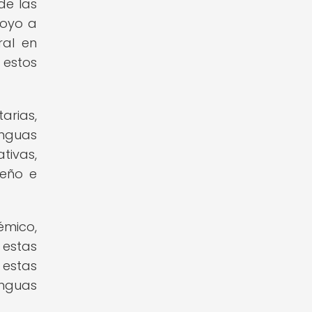
de las
poyo a
ral en
 estos
arias,
enguas
tivas,
seño e
émico,
 estas
 estas
enguas