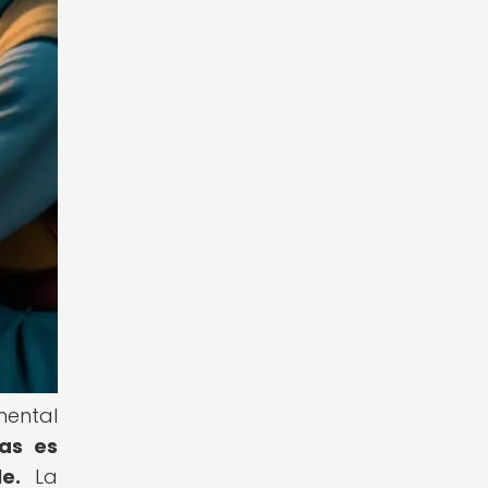
mental
as es
e.
La