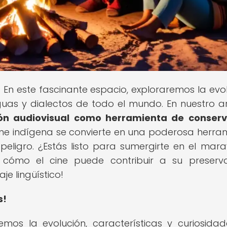
! En este fascinante espacio, exploraremos la evol
guas y dialectos de todo el mundo. En nuestro ar
ión audiovisual como herramienta de conserv
ine indígena se convierte en una poderosa herra
ligro. ¿Estás listo para sumergirte en el marav
cómo el cine puede contribuir a su preserv
e lingüístico!
s!
emos la evolución, características y curiosida