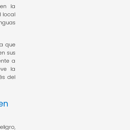
 en la
 local
enguas
ya que
en sus
ente a
eve la
és del
 en
ligro,