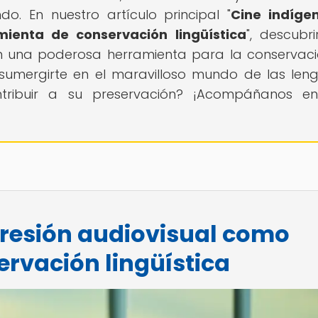
o. En nuestro artículo principal "
Cine indíge
ienta de conservación lingüística
", descubr
en una poderosa herramienta para la conservac
a sumergirte en el maravilloso mundo de las len
tribuir a su preservación? ¡Acompáñanos en
presión audiovisual como
rvación lingüística