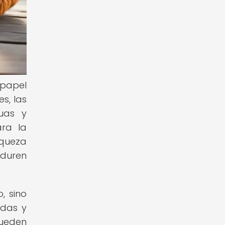
 papel
s, las
guas y
ara la
iqueza
rduren
, sino
ndas y
pueden