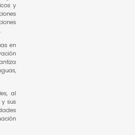
icos y
iones
ciones
.
uas en
vación
antiza
nguas,
es, al
 y sus
idades
nación