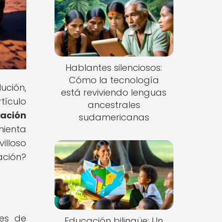
Hablantes silenciosos:
Cómo la tecnología
ución,
está reviviendo lenguas
tículo
ancestrales
ación
sudamericanas
mienta
illoso
ación?
des de
Educación bilingüe: Un