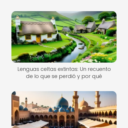
Ecos del pasado: La
La c
influencia del árabe
tecn
andalusí en el español
evol
contemporáneo
celt
Lenguas celtas extintas: Un recuento
de lo que se perdió y por qué