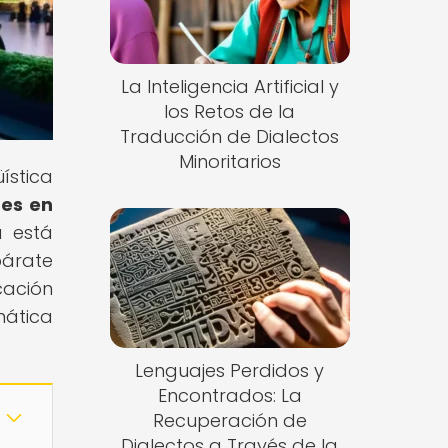
La Inteligencia Artificial y
los Retos de la
Traducción de Dialectos
Minoritarios
ística
nes en
a está
párate
cación
mática
Lenguajes Perdidos y
Encontrados: La
Recuperación de
Dialectos a Través de la