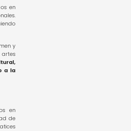
dos en
nales.
ciendo
umen y
 artes
tural,
o a la
dos en
dad de
atices