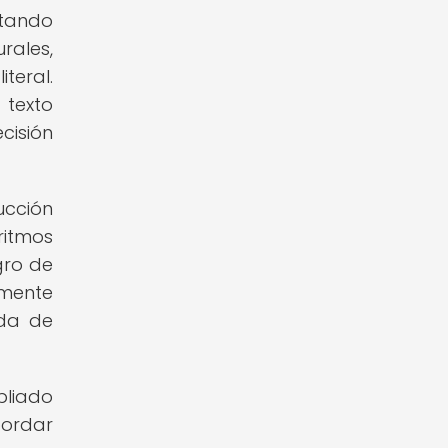
ntando
rales,
teral.
 texto
cisión
ucción
ritmos
gro de
lmente
ada de
liado
bordar