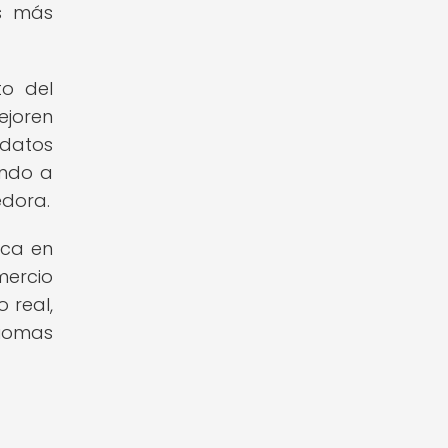
es más
to del
joren
datos
ando a
edora.
ica en
ercio
 real,
diomas