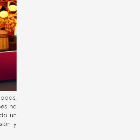
cadas,
ces no
ido un
sión y