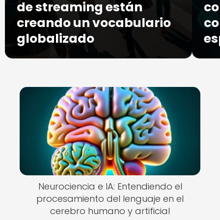
de streaming están
co
creando un vocabulario
co
globalizado
es
Neurociencia e IA: Entendiendo el
procesamiento del lenguaje en el
cerebro humano y artificial