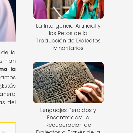
La Inteligencia Artificial y
los Retos de la
Traducción de Dialectos
Minoritarios
 de la
os han
mo la
izamos
¿Estás
manera
as del
Lenguajes Perdidos y
Encontrados: La
Recuperación de
Dialectos a Través de la