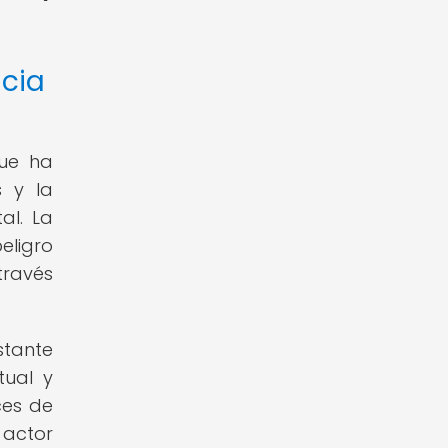
ncia
que ha
 y la
al. La
eligro
través
stante
tual y
ces de
 actor