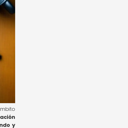
ámbito
cación
ando y