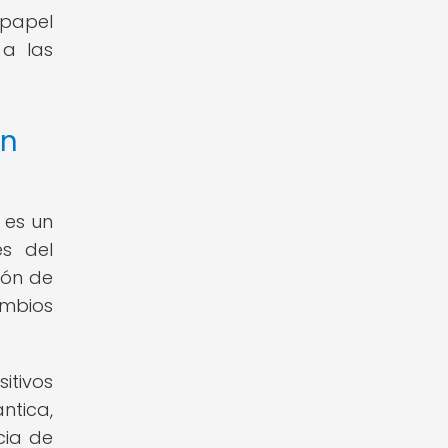
 papel
 a las
ón
 es un
s del
ión de
ambios
itivos
ntica,
cia de