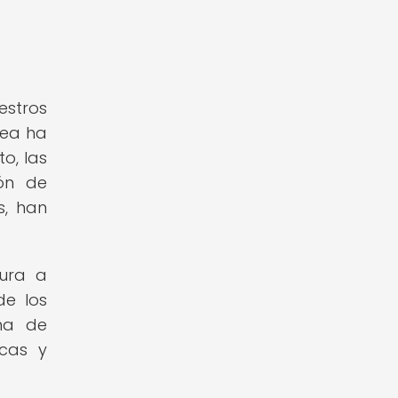
estros
nea ha
o, las
ión de
s, han
tura a
de los
ma de
icas y