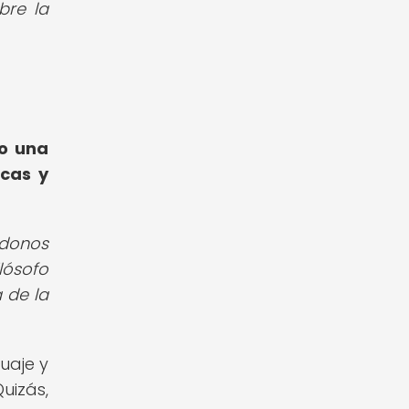
bre la
no una
icas y
ndonos
lósofo
 de la
guaje y
uizás,