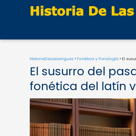
HistoriaDeLasLenguas
Fonética y Fonología
El susu
El susurro del pa
fonética del latín 