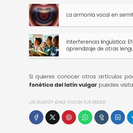
La armonía vocal en semít
Interferencia lingüística: 
aprendizaje de otras leng
Si quieres conocer otros artículos p
fonética del latín vulgar
puedes visit
¿TE GUSTÓ? ¡DALE VOZ EN TUS REDES!