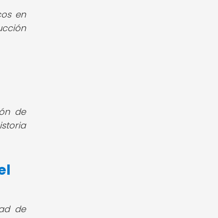
cos en
ucción
ión de
storia
el
dad de