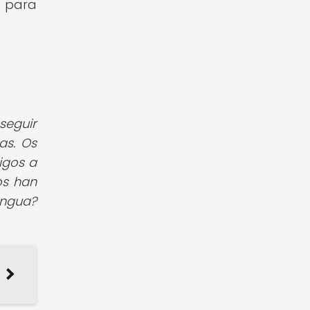
l para
eguir
as. Os
igos a
os han
engua?