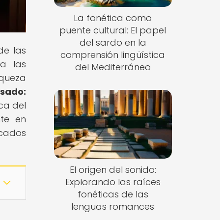
La fonética como
puente cultural: El papel
del sardo en la
de las
comprensión lingüística
ta las
del Mediterráneo
iqueza
sado:
ica del
nte en
icados
El origen del sonido:
Explorando las raíces
fonéticas de las
lenguas romances