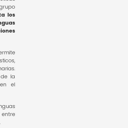
 grupo
ta los
enguas
iones
ermite
ticos,
arias.
 de la
en el
enguas
n entre
.