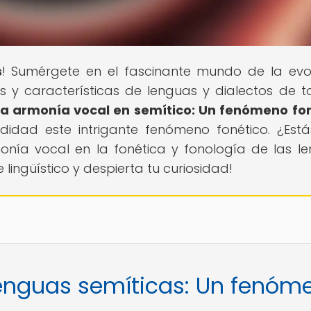
s
! Sumérgete en el fascinante mundo de la evo
es y características de lenguas y dialectos de t
La armonía vocal en semítico: Un fenómeno fo
didad este intrigante fenómeno fonético. ¿Estás
onía vocal en la fonética y fonología de las l
lingüístico y despierta tu curiosidad!
lenguas semíticas: Un fenóm