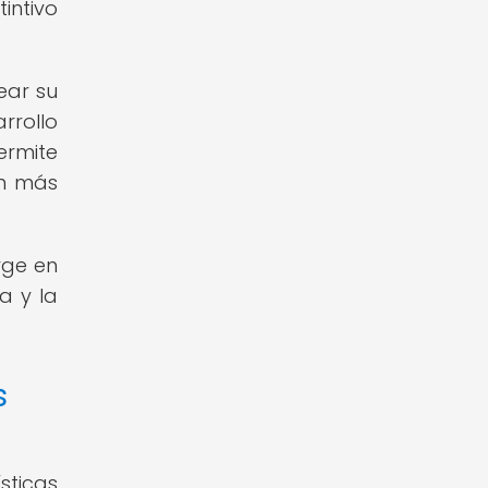
intivo
ear su
rrollo
ermite
ón más
rge en
a y la
s
sticas