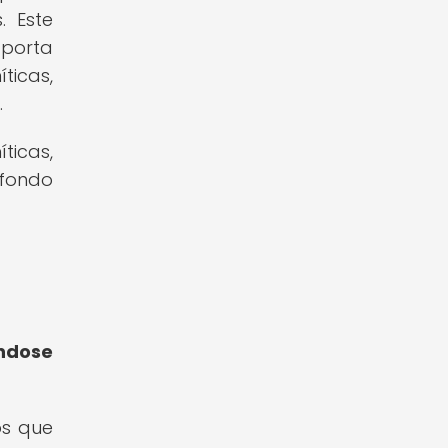
. Este
porta
ticas,
.
ticas,
 fondo
ándose
os que