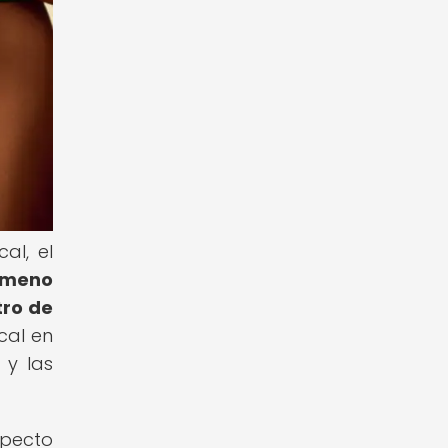
al, el
ómeno
tro de
cal en
 y las
specto