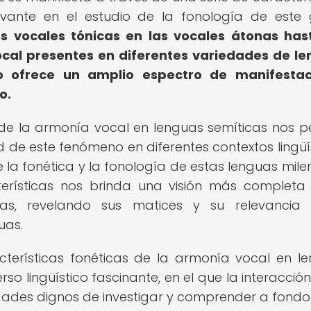
evante en el estudio de la fonología de este
as vocales tónicas en las vocales átonas has
cal presentes en diferentes variedades de l
o ofrece un amplio espectro de manifestac
o.
s de la armonía vocal en lenguas semíticas nos p
d de este fenómeno en diferentes contextos lingüís
la fonética y la fonología de estas lenguas milen
cterísticas nos brinda una visión más completa
as, revelando sus matices y su relevancia 
uas.
cterísticas fonéticas de la armonía vocal en l
rso lingüístico fascinante, en el que la interacció
idades dignos de investigar y comprender a fondo