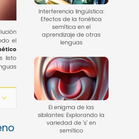
Interferencia lingüística:
Efectos de la fonética
semítica en el
lución
aprendizaje de otras
odo el
lenguas
nético
 listo
enguas
El enigma de las
sibilantes: Explorando la
variedad de 's' en
eno
semítico