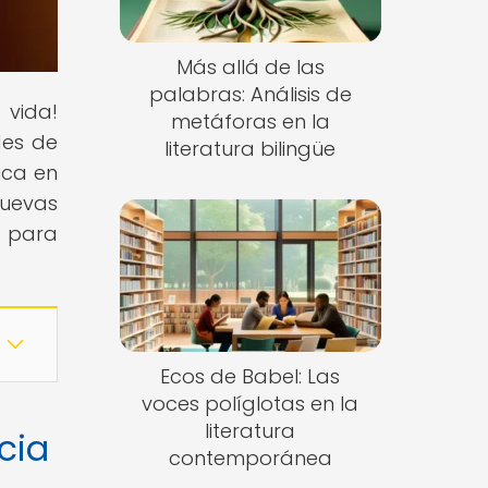
Más allá de las
palabras: Análisis de
 vida!
metáforas en la
des de
literatura bilingüe
ica en
nuevas
e para
Ecos de Babel: Las
voces políglotas en la
literatura
cia
contemporánea