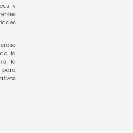
icos y
rentes
idades
deroso
ndo la
ra, la
d para
ativas