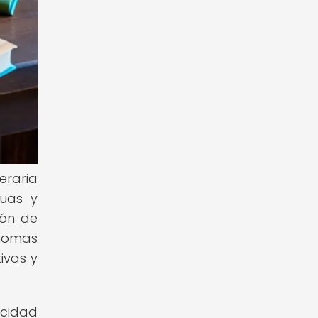
eraria
uas y
ión de
diomas
ivas y
acidad