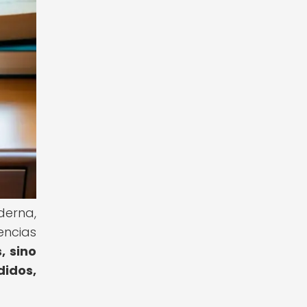
derna,
encias
, sino
didos,