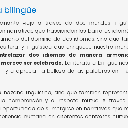
a bilingüe
scinante viaje a través de dos mundos lingüís
en narrativas que trascienden las barreras idiomá
timonio del dominio de dos idiomas, sino que t
cultural y lingüística que enriquece nuestro mu
entrelazar dos idiomas de manera armoni
e merece ser celebrado.
La literatura bilingüe nos
 y a apreciar la belleza de las palabras en múl
 hazaña lingüística, sino que también represen
 la comprensión y el respeto mutuo. A través
n la oportunidad de sumergirse en narrativas que re
periencia humana en diferentes contextos cultur