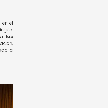
 en el
ingüe.
er las
ción,
vado a