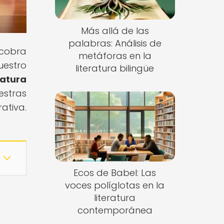
Más allá de las
palabras: Análisis de
 cobra
metáforas en la
uestro
literatura bilingüe
ratura
estras
ativa.
Ecos de Babel: Las
voces políglotas en la
literatura
contemporánea