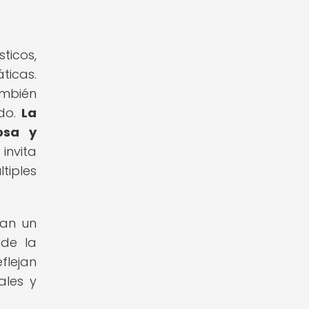
ticos,
ticas.
ambién
ndo.
La
osa y
 invita
tiples
tan un
 de la
flejan
ales y