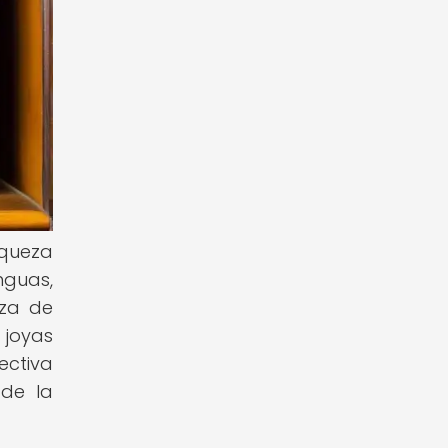
iqueza
nguas,
eza de
 joyas
ectiva
 de la