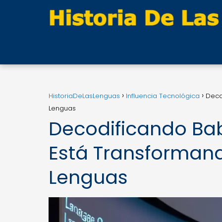
HistoriaDeLasLenguas
Influencia Tecnológica
Deco
Lenguas
Decodificando Bab
Está Transformand
Lenguas