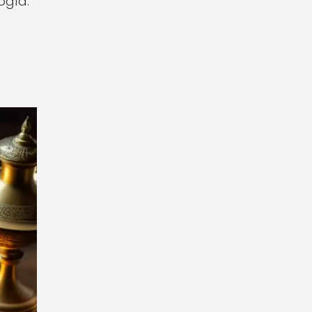
ogía.