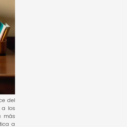
ce del
 a los
ra más
tica a