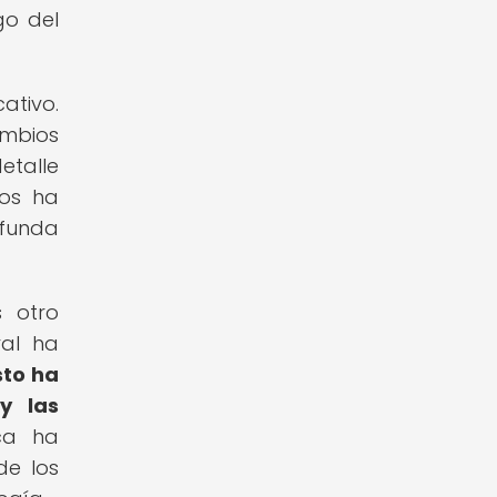
go del
ativo.
ambios
etalle
cos ha
ofunda
s otro
ral ha
sto ha
y las
ca ha
de los