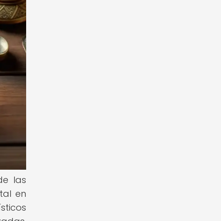
de las
tal en
sticos