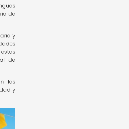
nguas
oria de
raria y
idades
 estas
ral de
an las
idad y