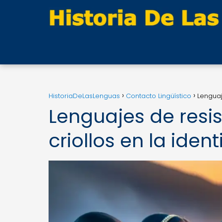
HistoriaDeLasLenguas
Contacto Lingüístico
Lenguaj
Lenguajes de resis
criollos en la iden