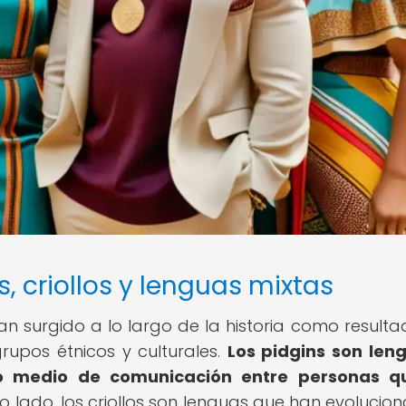
s, criollos y lenguas mixtas
han surgido a lo largo de la historia como resulta
grupos étnicos y culturales.
Los pidgins son len
mo medio de comunicación entre personas q
o lado, los criollos son lenguas que han evolucio