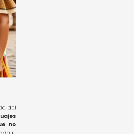
do del
guajes
ue no
nado a