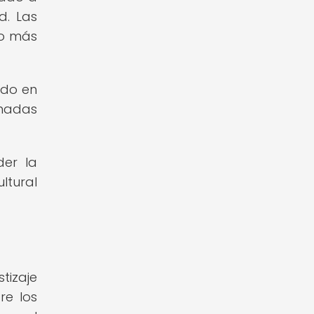
d. Las
 o más
ido en
nadas
der la
ltural
tizaje
re los