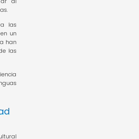
gar al
as.
ra las
 en un
na han
de las
liencia
nguas
dad
ltural