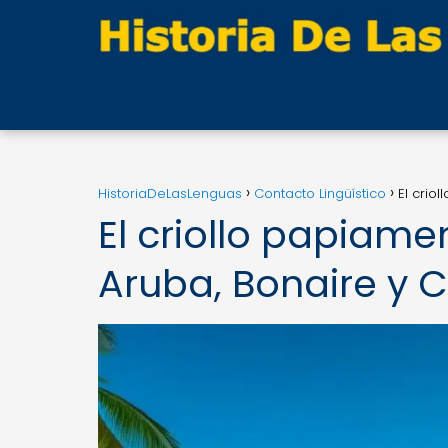
HistoriaDeLasLenguas
Contacto Lingüístico
El crio
El criollo papiamen
Aruba, Bonaire y 