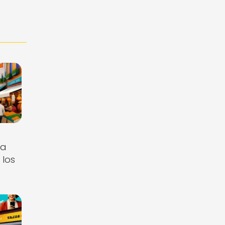
la
 los