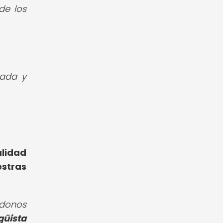
de los
zada y
alidad
stras
ndonos
güista