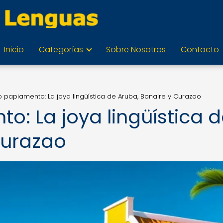
Inicio
Categorías
Sobre Nosotros
Contacto
llo papiamento: La joya lingüística de Aruba, Bonaire y Curazao
to: La joya lingüística 
Curazao