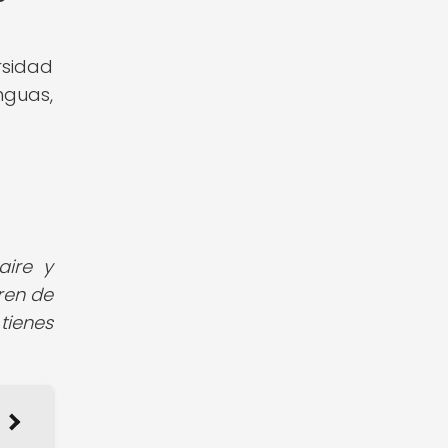
rsidad
nguas,
aire y
ren de
tienes