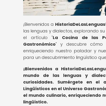
¡Bienvenidos a
HistoriaDeLasLenguas
las lenguas y dialectos, explorando su
el artículo "
La Cocina de las Pa
Gastronómico
" y descubre cómo l
enriqueciendo nuestro paladar y nues
para un descubrimiento lingüístico que
¡Bienvenidos a HistoriaDeLasLengu
mundo de las lenguas y dialecto
curiosidades.
Sumérgete en el ar
Lingüísticos en el Universo Gastron
el mundo culinario, enriqueciendo 
lingüístico.