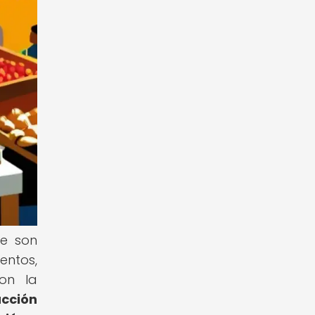
ue son
entos,
con la
acción