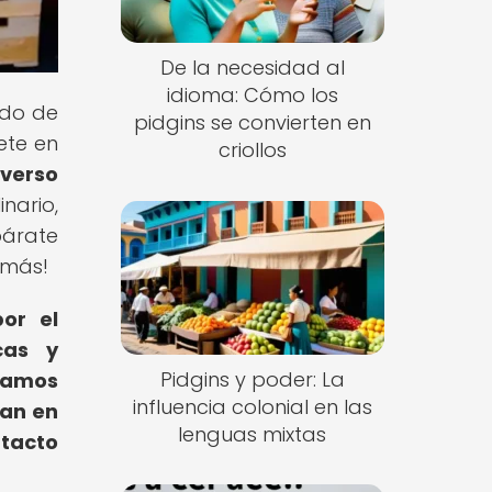
De la necesidad al
idioma: Cómo los
ndo de
pidgins se convierten en
ete en
criollos
verso
ario,
párate
 más!
or el
cas y
Pidgins y poder: La
tamos
influencia colonial en las
zan en
lenguas mixtas
ntacto