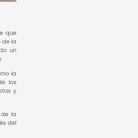
te que
o de la
ndo un
.
ómo la
de los
stas y
 de la
és del