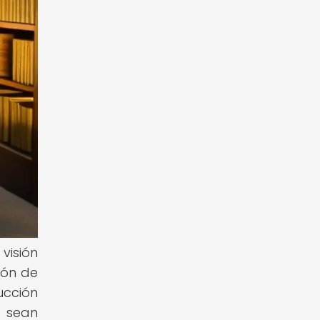
visión
ción de
ucción
 sean