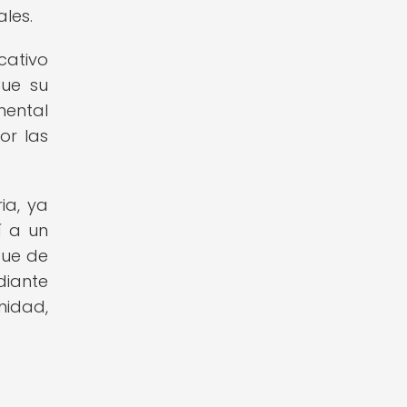
les.
cativo
que su
mental
or las
ia, ya
í a un
que de
diante
nidad,