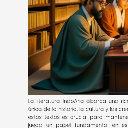
La literatura IndoAria abarca una ric
única de la historia, la cultura y las c
estos textos es crucial para mantener
juega un papel fundamental en es