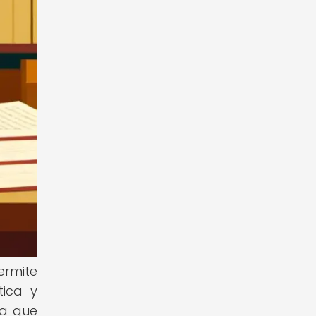
ermite
tica y
ya que