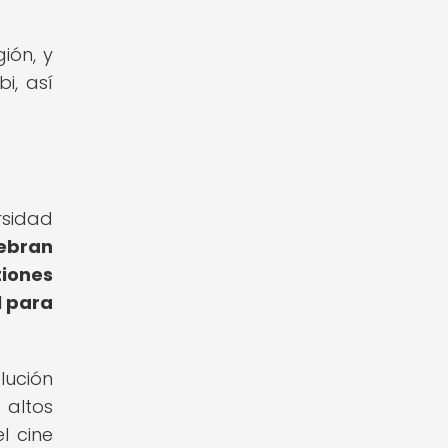
ión, y
i, así
rsidad
lebran
iones
l para
lución
 altos
l cine