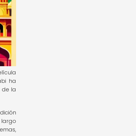
lícula
abi ha
 de la
dición
 largo
temas,