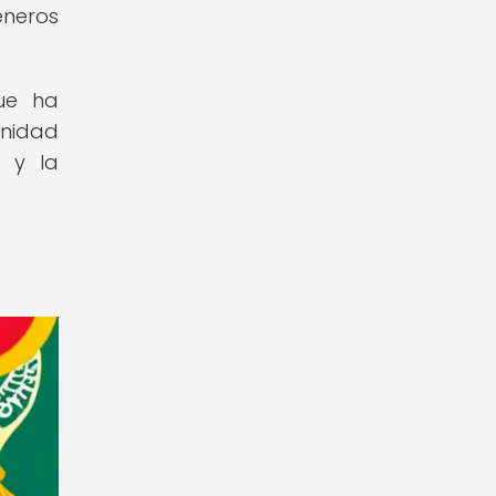
éneros
que ha
unidad
s y la