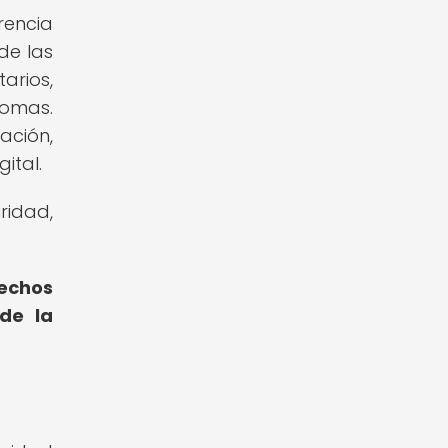
rencia
de las
arios,
iomas.
ación,
ital.
ridad,
rechos
 de la