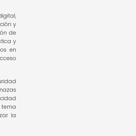
gital,
ción y
ión de
tica y
dos en
acceso
uridad
enazas
icidad
n tema
zar la