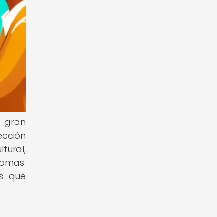
e gran
ección
tural,
iomas.
os que