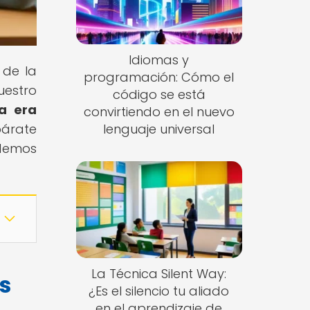
Idiomas y
 de la
programación: Cómo el
uestro
código se está
la era
convirtiendo en el nuevo
párate
lenguaje universal
odemos
La Técnica Silent Way:
s
¿Es el silencio tu aliado
en el aprendizaje de