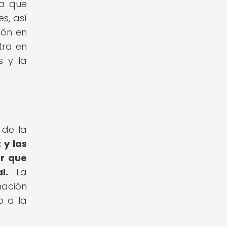
ya que
s, así
ión en
tra en
s y la
 de la
 y las
ar que
l.
La
nación
o a la