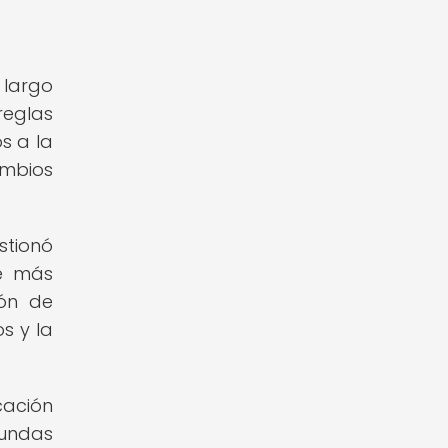
 largo
reglas
s a la
mbios
stionó
ue más
ión de
s y la
cación
gundas