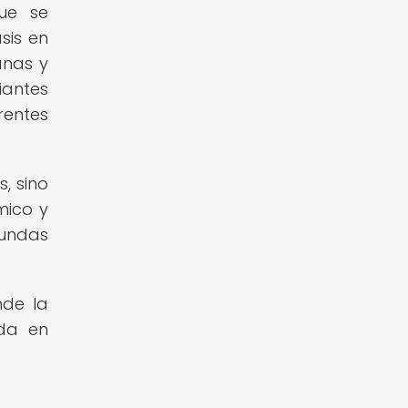
que se
sis en
anas y
iantes
rentes
, sino
mico y
gundas
nde la
ida en