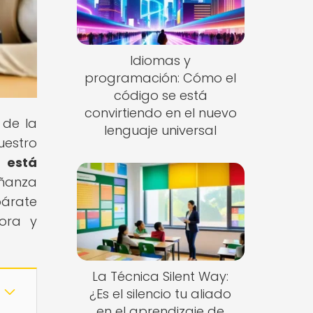
Idiomas y
programación: Cómo el
código se está
convirtiendo en el nuevo
 de la
lenguaje universal
uestro
 está
eñanza
árate
lora y
La Técnica Silent Way:
¿Es el silencio tu aliado
en el aprendizaje de