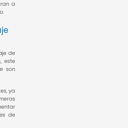
aran a
o.
je
aje de
, este
ue son
es, ya
imeras
mentar
les de