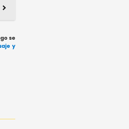
igo se
aje y