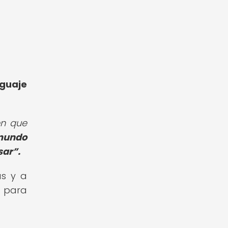
nguaje
en que
 mundo
sar
.
as y a
l para