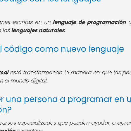
ones escritas en un
lenguaje de programación
q
e los
lenguajes naturales
.
del código como nuevo lenguaje
sal
está transformando la manera en que las pe
 el mundo digital.
r una persona a programar en 
ón?
 cursos especializados que pueden ayudar a apre
mación
específico.