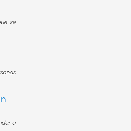
ue se
rsonas
un
nder a