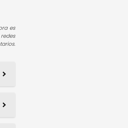
ora es
 redes
arios.