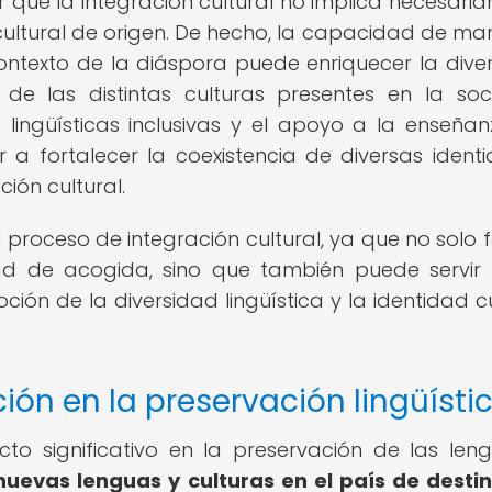
r que la integración cultural no implica necesari
 cultural de origen. De hecho, la capacidad de ma
contexto de la diáspora puede enriquecer la dive
n de las distintas culturas presentes en la so
 lingüísticas inclusivas y el apoyo a la enseña
r a fortalecer la coexistencia de diversas ident
ción cultural.
l proceso de integración cultural, ya que no solo fa
edad de acogida, sino que también puede servi
ión de la diversidad lingüística y la identidad cu
ión en la preservación lingüísti
to significativo en la preservación de las len
nuevas lenguas y culturas en el país de destin