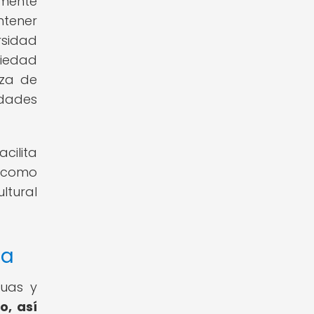
amente
ntener
rsidad
ciedad
nza de
idades
cilita
r como
ltural
ca
guas y
o, así