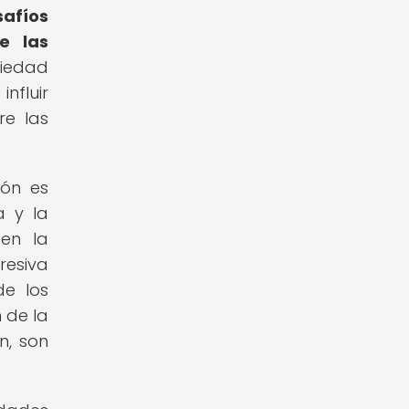
safíos
e las
ciedad
nfluir
re las
ión es
a y la
 en la
resiva
de los
 de la
n, son