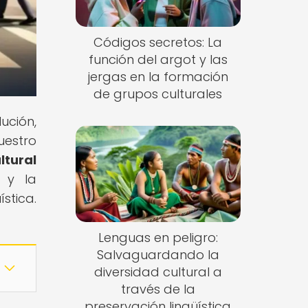
Códigos secretos: La
función del argot y las
jergas en la formación
de grupos culturales
ción,
uestro
ltural
e y la
stica.
Lenguas en peligro:
Salvaguardando la
diversidad cultural a
través de la
preservación lingüística