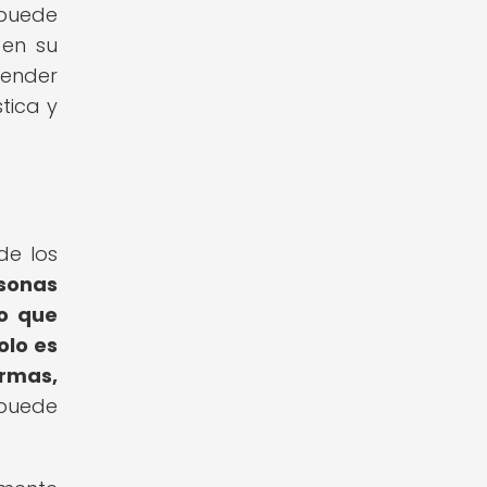
 puede
 en su
render
tica y
de los
sonas
lo que
olo es
ormas,
 puede