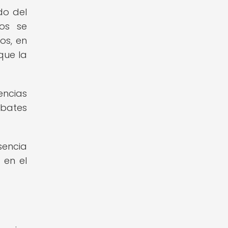
do del
os se
os, en
que la
encias
ebates
sencia
 en el