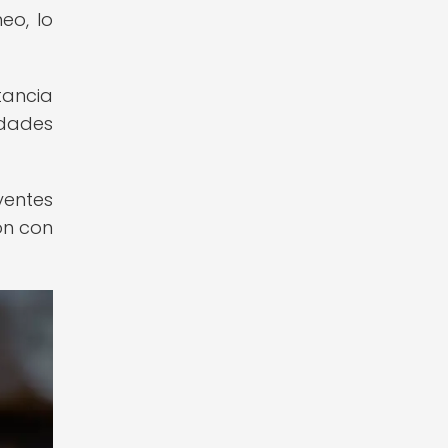
eo, lo
tancia
idades
yentes
ón con