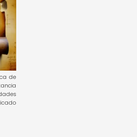
oca de
tancia
idades
ficado