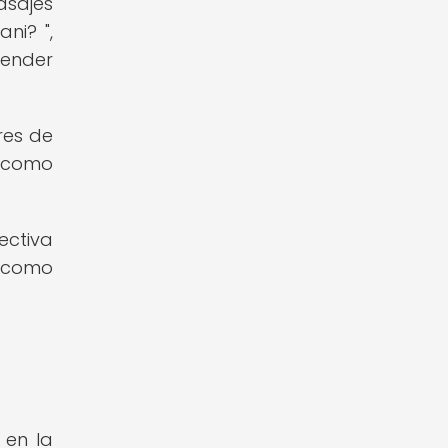
asajes
ni? ",
render
res de
, como
ectiva
í como
 en la