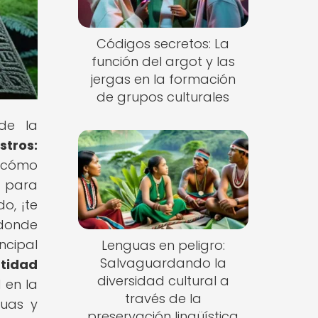
Códigos secretos: La
función del argot y las
jergas en la formación
de grupos culturales
de la
stros:
e cómo
e para
o, ¡te
donde
ncipal
Lenguas en peligro:
Salvaguardando la
ntidad
diversidad cultural a
 en la
través de la
guas y
preservación lingüística