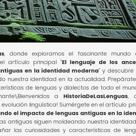
as
, donde exploramos el fascinante mundo 
l artículo principal "
El lenguaje de los ance
antiguas en la identidad moderna
" y descubr
o nuestra identidad en la actualidad. Prepárat
erísticas de lenguas y dialectos de todo el mund
onante!¡Bienvenidos a
HistoriaDeLasLenguas
, 
volución lingüística! Sumérgete en el artículo pri
iando el impacto de lenguas antiguas en la ide
as antiguas siguen moldeando nuestra identidad
ñar las curiosidades y características de len