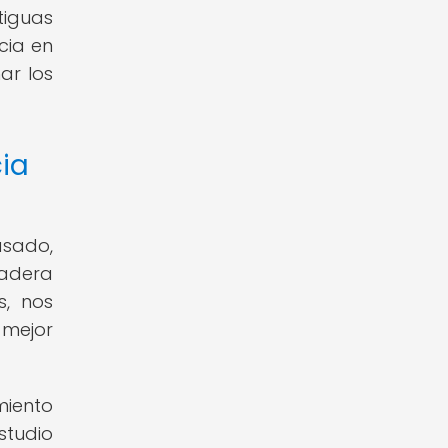
tiguas
cia en
ar los
cia
asado,
radera
s, nos
 mejor
miento
studio