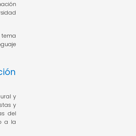
mación
rsidad
 tema
nguaje
ción
ural y
stas y
as del
o a la