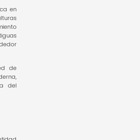
ica en
lturas
miento
tiguas
ededor
red de
erna,
za del
ntidad