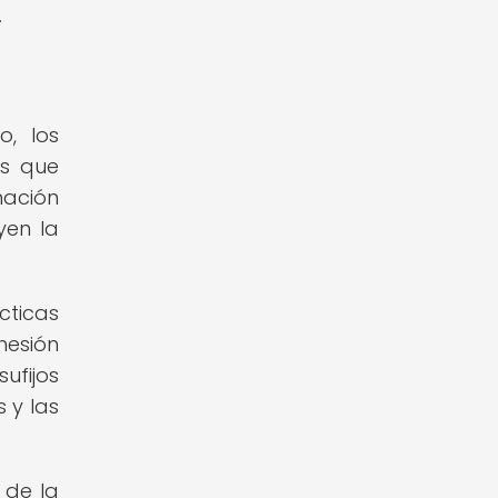
.
o, los
os que
mación
yen la
cticas
hesión
ufijos
 y las
 de la