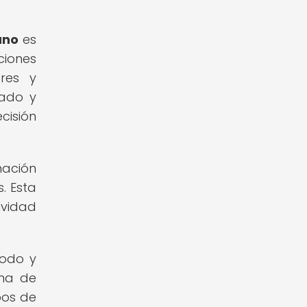
ano
es
ciones
res y
cado y
cisión
mación
. Esta
ividad
modo y
ama de
bos de