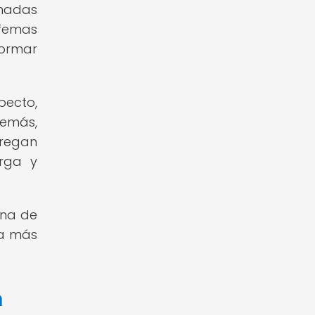
rmadas
rfemas
formar
pecto,
demás,
gregan
rga y
rna de
ra más
n