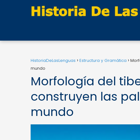
HistoriaDeLasLenguas
Estructura y Gramática
Morf
mundo
Morfología del ti
construyen las pal
mundo