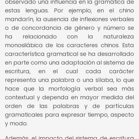
observado una influencia en la gramática de
estas lenguas. Por ejemplo, en el chino
mandarín, la ausencia de inflexiones verbales
o de concordancia de género y número se
ha relacionado con la naturaleza
monosilábica de los caracteres chinos. Esta
característica gramatical se ha desarrollado
en parte como una adaptación al sistema de
escritura, en el cual cada carácter
representa una palabra o una sílaba, lo que
hace que la morfología verbal sea más
contextual y dependa en mayor medida del
orden de las palabras y de partículas
gramaticales para expresar tiempo, aspecto
y modo.
Además, el impacto del sistema de escritura