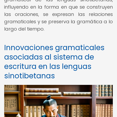
influyendo en la forma en que se construyen
las oraciones, se expresan las relaciones
gramaticales y se preserva la gramática a lo
largo del tiempo.
Innovaciones gramaticales
asociadas al sistema de
escritura en las lenguas
sinotibetanas