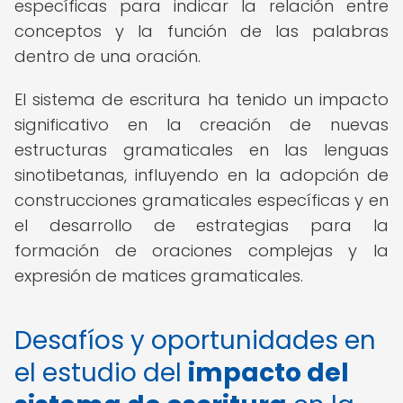
específicas para indicar la relación entre
conceptos y la función de las palabras
dentro de una oración.
El sistema de escritura ha tenido un impacto
significativo en la creación de nuevas
estructuras gramaticales en las lenguas
sinotibetanas, influyendo en la adopción de
construcciones gramaticales específicas y en
el desarrollo de estrategias para la
formación de oraciones complejas y la
expresión de matices gramaticales.
Desafíos y oportunidades en
el estudio del
impacto del