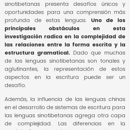
sinotibetanas presenta desafíos únicos y
oportunidades para una comprensión más
profunda de estas lenguas.
Uno de los
principales obstáculos en esta
investigación radica en la complejidad de
las relaciones entre la forma escrita y la
estructura gramatical.
Dado que muchas
de las lenguas sinotibetanas son tonales y
aglutinantes, la representación de estos
aspectos en la escritura puede ser un
desafío.
Además, la influencia de las lenguas chinas
en el desarrollo de sistemas de escritura para
las lenguas sinotibetanas agrega otra capa
de complejidad. Las diferencias en la