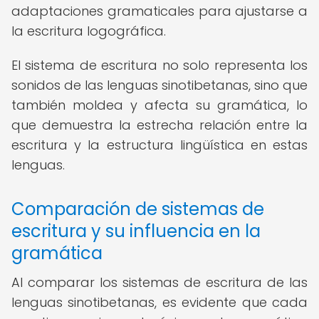
adaptaciones gramaticales para ajustarse a
la escritura logográfica.
El sistema de escritura no solo representa los
sonidos de las lenguas sinotibetanas, sino que
también moldea y afecta su gramática, lo
que demuestra la estrecha relación entre la
escritura y la estructura lingüística en estas
lenguas.
Comparación de sistemas de
escritura y su influencia en la
gramática
Al comparar los sistemas de escritura de las
lenguas sinotibetanas, es evidente que cada