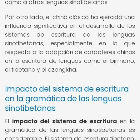
como a otras lenguas sinotibetanas.
Por otro lado, el chino clásico ha ejercido una
influencia significativa en el desarrollo de los
sistemas de escritura de las lenguas
sinotibetanas, especialmente en lo que
respecta a la adopción de caracteres chinos
en la escritura de lenguas como el birmano,
el tibetano y el dzongkha.
Impacto del sistema de escritura
en la gramática de las lenguas
sinotibetanas
El
impacto del sistema de escritura
en la
gramática de las lenguas sinotibetanas es
considerable. El sistema de escritura tibetano,