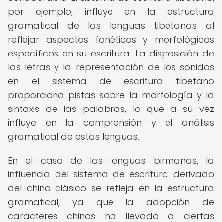
por ejemplo, influye en la estructura
gramatical de las lenguas tibetanas al
reflejar aspectos fonéticos y morfológicos
específicos en su escritura. La disposición de
las letras y la representación de los sonidos
en el sistema de escritura tibetano
proporciona pistas sobre la morfología y la
sintaxis de las palabras, lo que a su vez
influye en la comprensión y el análisis
gramatical de estas lenguas.
En el caso de las lenguas birmanas, la
influencia del sistema de escritura derivado
del chino clásico se refleja en la estructura
gramatical, ya que la adopción de
caracteres chinos ha llevado a ciertas