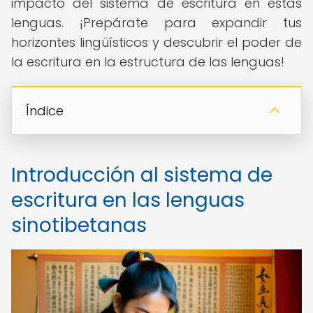
impacto del sistema de escritura en estas
lenguas. ¡Prepárate para expandir tus
horizontes lingüísticos y descubrir el poder de
la escritura en la estructura de las lenguas!
Índice
Introducción al sistema de
escritura en las lenguas
sinotibetanas