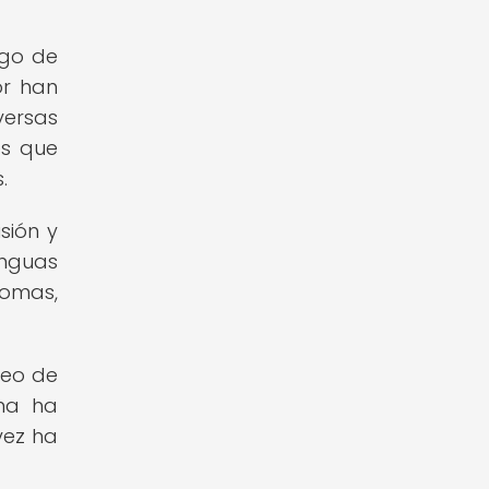
rgo de
or han
versas
es que
.
sión y
enguas
iomas,
seo de
oma ha
vez ha