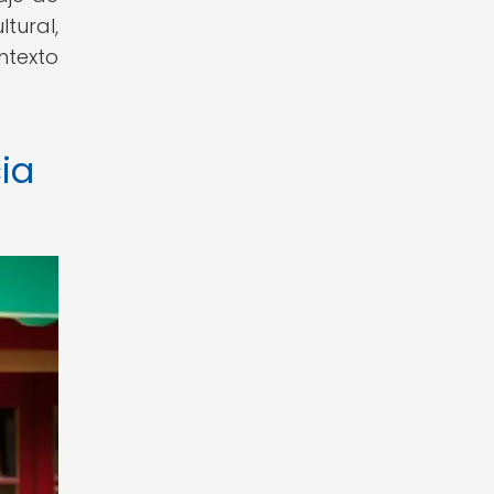
tural,
texto
cia