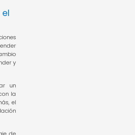
 el
ciones
render
cambio
nder y
nar un
con la
ás, el
lación
aje de