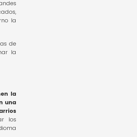
randes
cados,
rno la
sas de
nar la
nen la
en una
arrios
ar los
idioma