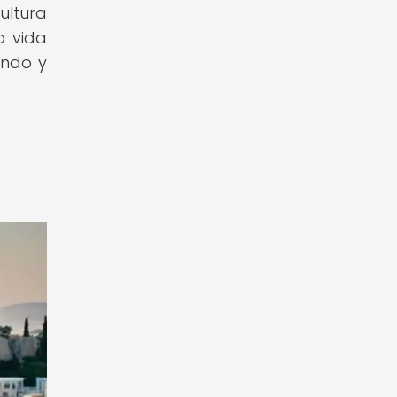
ultura
a vida
undo y