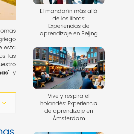
El mandarín más allá
de los libros:
Experiencias de
diomas
aprendizaje en Beijing
griego
e esta
os las
uestro
nas
" y
Vive y respira el
holandés: Experiencia
de aprendizaje en
Ámsterdam
nas