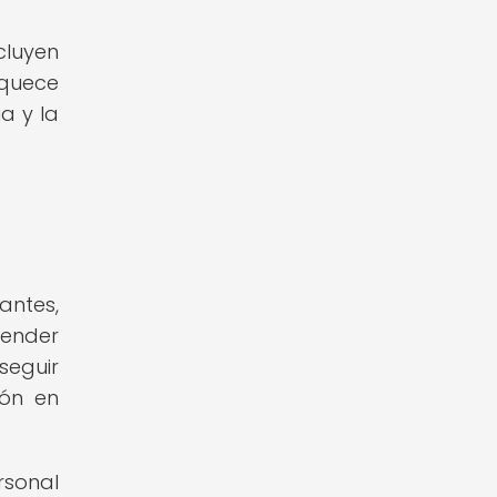
luyen
iquece
a y la
antes,
render
seguir
ión en
sonal