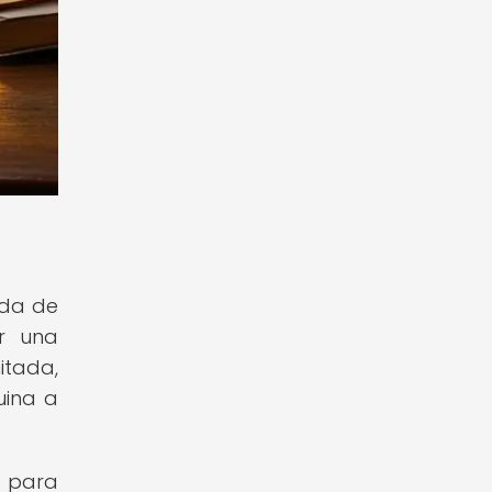
ada de
ar una
itada,
uina a
s para