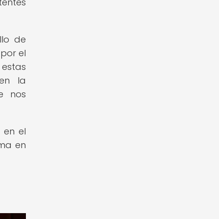
tentes
llo de
por el
estas
en la
e nos
 en el
rma en