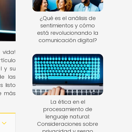
¿Qué es el análisis de
sentimientos y cómo
está revolucionando la
comunicación digital?
 vida!
tículo
l y su
de las
 listo
re más
La ética en el
procesamiento de
lenguaje natural:
Consideraciones sobre
privacidad y sesgo