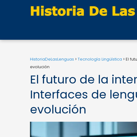
HistoriaDeLasLenguas
Tecnología Lingüística
El fu
evolución
El futuro de la i
Interfaces de leng
evolución