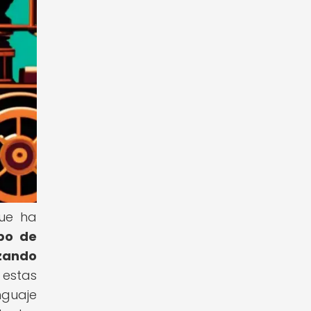
que ha
ipo de
izando
 estas
nguaje