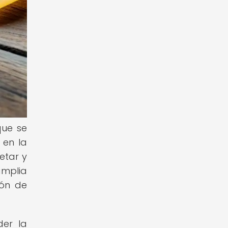
que se
 en la
etar y
amplia
ión de
der la