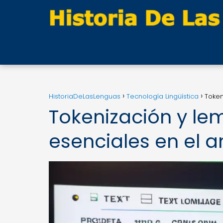
HistoriaDeLasLenguas
Tecnología Lingüística
Token
Tokenización y le
esenciales en el a