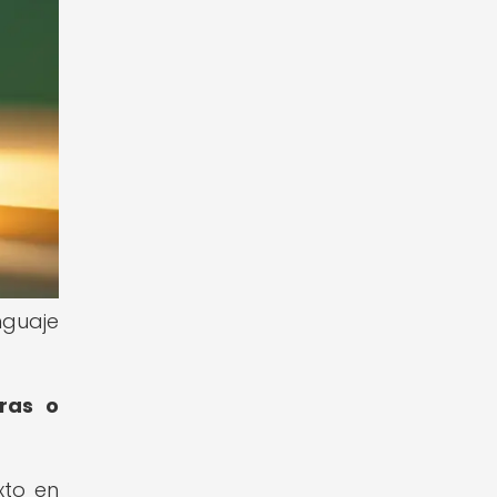
nguaje
ras o
xto en