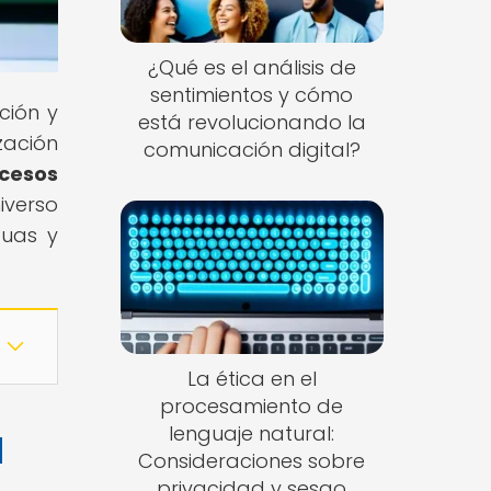
¿Qué es el análisis de
sentimientos y cómo
ción y
está revolucionando la
zación
comunicación digital?
cesos
iverso
guas y
La ética en el
procesamiento de
lenguaje natural:
l
Consideraciones sobre
privacidad y sesgo