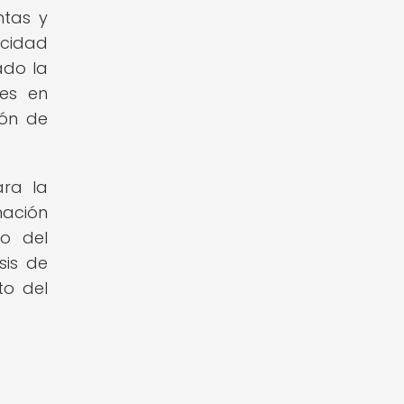
ntas y
acidad
ado la
des en
ión de
ara la
mación
to del
sis de
to del