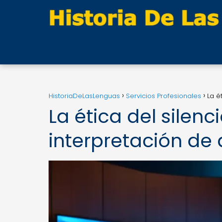
HistoriaDeLasLenguas
Servicios Profesionales
La é
La ética del silenc
interpretación de 