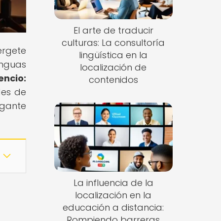
El arte de traducir
culturas: La consultoría
érgete
lingüística en la
enguas
localización de
encio:
contenidos
des de
igante
La influencia de la
localización en la
educación a distancia:
Rompiendo barreras