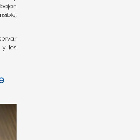
abajan
sible,
servar
 y los
e