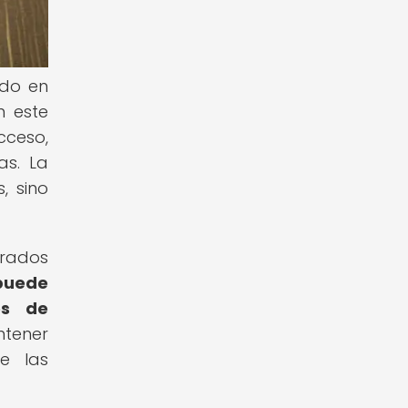
odo en
n este
cceso,
as. La
, sino
arados
puede
es de
ntener
e las