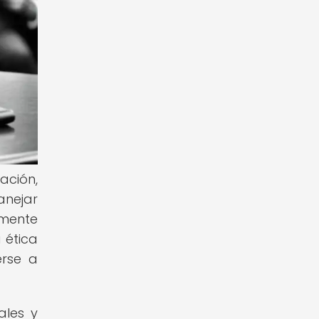
ción,
anejar
amente
 ética
erse a
ales y