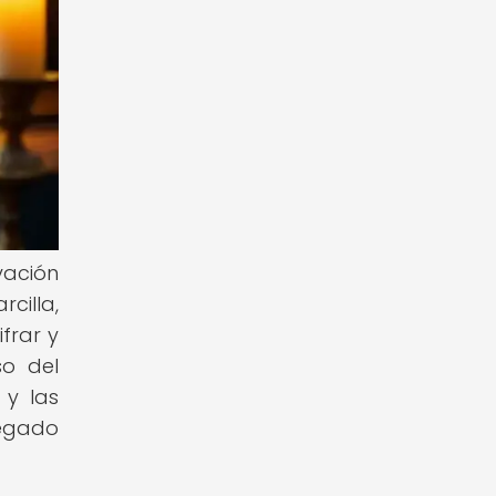
vación
cilla,
frar y
so del
 y las
legado