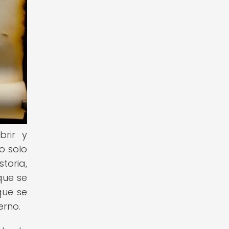
brir y
o solo
toria,
que se
que se
erno.