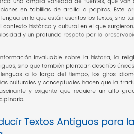
barca una amplia variedad de fuentes, que van
iones en tablillas de arcilla o papiros. Este p
 lengua en la que están escritos los textos, sino t
 contexto histórico y cultural en el que surgieron.
ulosidad y un profundo respeto por la preservaci
formación invaluable sobre la historia, la religi
antiguas, sino que también plantean desafíos único
 lenguas a lo largo del tiempo, los giros idiom
ias culturales y conceptuales hacen que la trad
scinante y exigente que requiere un alto gr
iplinario.
ducir Textos Antiguos para l
a