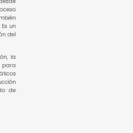
 desde
roceso
ambién
 Es un
ón del
ón, la
s para
áticos
ucción
ado de
a