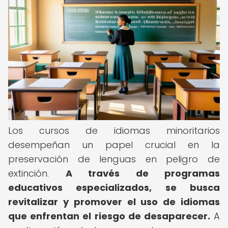
Los cursos de idiomas minoritarios
desempeñan un papel crucial en la
preservación de lenguas en peligro de
extinción.
A través de programas
educativos especializados, se busca
revitalizar y promover el uso de idiomas
que enfrentan el riesgo de desaparecer.
A