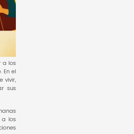
 a los
 En el
vivir,
ar sus
emanas
 a los
ciones