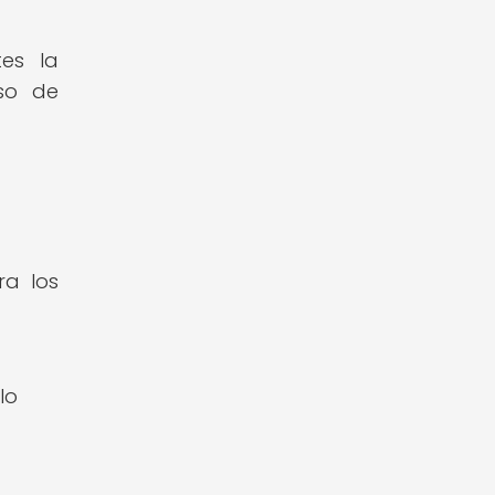
tes la
eso de
a los
lo