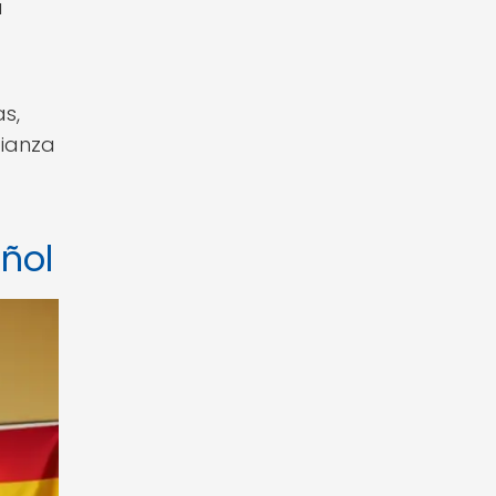
a
s,
fianza
añol