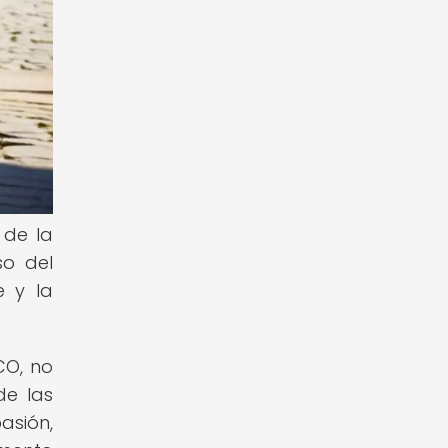
 de la
so del
e y la
CO, no
de las
asión,