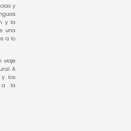
cias y
enguas
n y la
ce una
s a lo
 viaje
ral. A
 y los
 a la