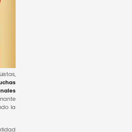
istas,
uchas
onales
inante
ndo la
ntidad