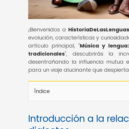
¡Bienvenidos a
HistoriaDeLasLengua
evolución, características y curiosida
artículo principal, "
Música y lengua:
tradicionales
", descubrirás la inc
desentrañando la influencia mutua ent
para un viaje alucinante que despierta 
Índice
Introducción a la rela