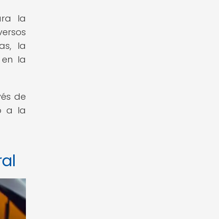
ara la
versos
as, la
 en la
vés de
o a la
al