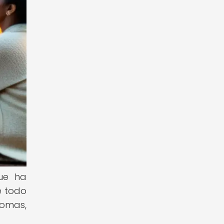
que ha
e todo
iomas,