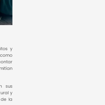
itos y
s como
contar
mitían
n sus
ural y
 de la