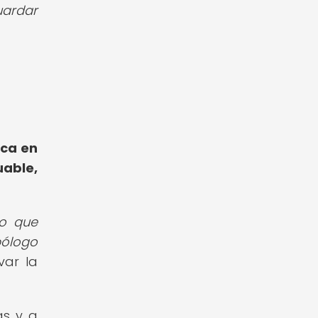
uardar
nca en
uable,
no que
pólogo
var la
as y a