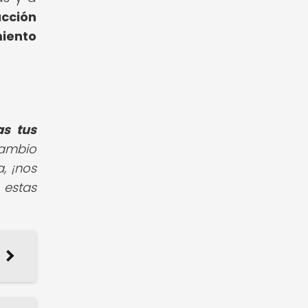
cción
miento
as tus
cambio
, ¡nos
 estas