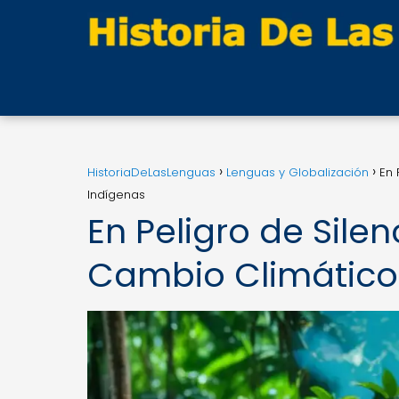
HistoriaDeLasLenguas
Lenguas y Globalización
En 
Indígenas
En Peligro de Silen
Cambio Climático 