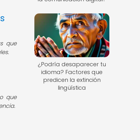
as
as que
les.
¿Podría desaparecer tu
idioma? Factores que
predicen la extinción
lingüística
lo que
encia.
s