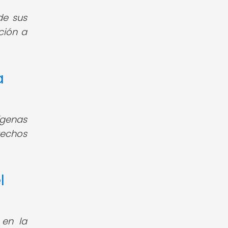
de sus
ción a
a
ígenas
rechos
l
 en la