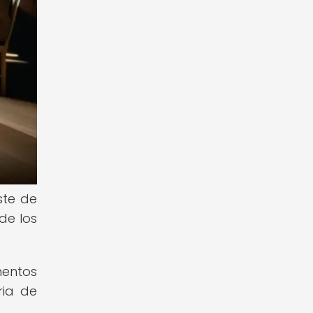
ste de
de los
mentos
ria de