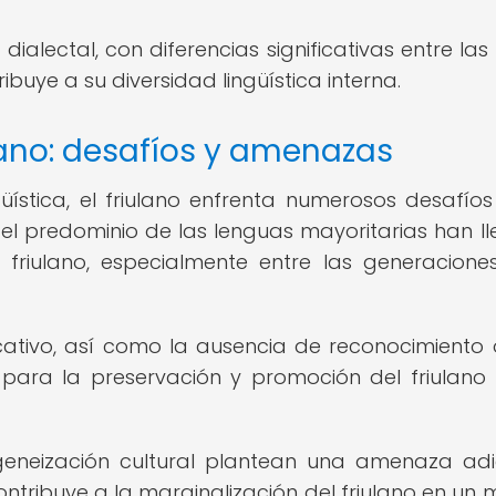
dialectal, con diferencias significativas entre las
ibuye a su diversidad lingüística interna.
ulano: desafíos y amenazas
güística, el friulano enfrenta numerosos desafíos
 y el predominio de las lenguas mayoritarias han l
l friulano, especialmente entre las generacion
cativo, así como la ausencia de reconocimiento of
s para la preservación y promoción del friulan
geneización cultural plantean una amenaza adi
contribuye a la marginalización del friulano en un