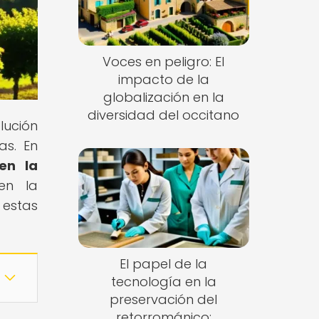
Voces en peligro: El
impacto de la
globalización en la
diversidad del occitano
lución
as. En
 en la
en la
 estas
El papel de la
tecnología en la
preservación del
retorrománico: