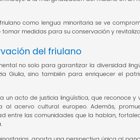
l friulano como lengua minoritaria se ve comprom
e tomar medidas para su conservación y revitaliza
vación del friulano
ental no solo para garantizar la diversidad lingü
ezia Giulia, sino también para enriquecer el patr
a un acto de justicia lingüística, que reconoce y 
ua al acervo cultural europeo. Además, promu
idad entre las comunidades que la hablan, fortale
.
s minoritarias, aporta una perspectiva única al pa