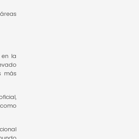
 áreas
 en la
levado
es más
icial,
o como
cional
 mundo