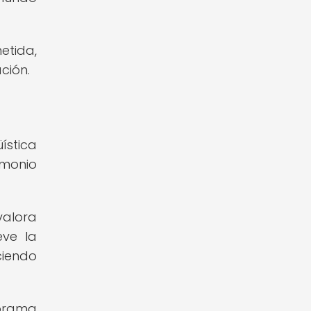
etida,
ción.
ística
imonio
valora
eve la
ciendo
norama