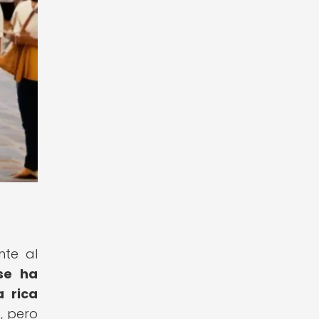
nte al
se ha
a rica
, pero