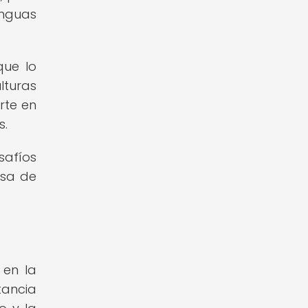
enguas
que lo
lturas
rte en
s.
safíos
nsa de
 en la
tancia