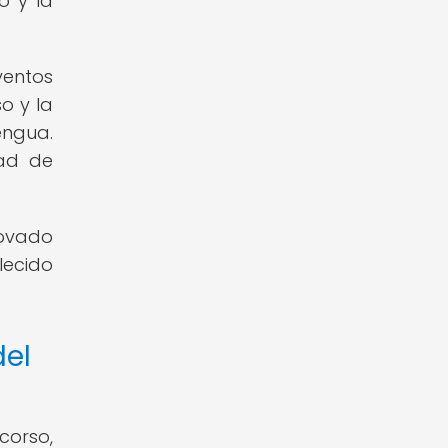
o y la
ventos
o y la
engua.
dad de
novado
lecido
del
corso,