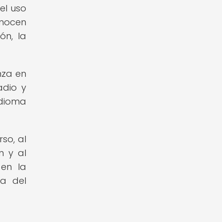
el uso
onocen
ón, la
nza en
adio y
idioma
so, al
n y al
 en la
ua del