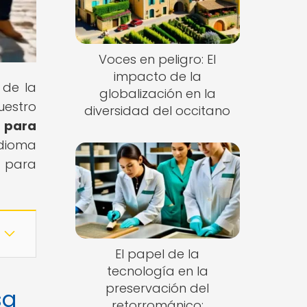
Voces en peligro: El
impacto de la
 de la
globalización en la
uestro
diversidad del occitano
s para
idioma
e para
El papel de la
tecnología en la
preservación del
sa
retorrománico: