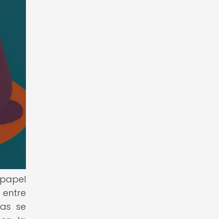
 papel
 entre
nas se