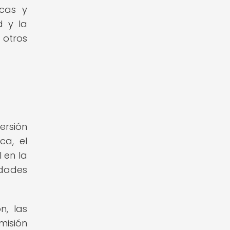
icas y
d y la
 otros
ersión
ca, el
 en la
idades
n, las
misión