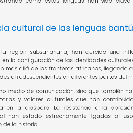
mostrando cómo estas lenguas han sido clave
cia cultural de las lenguas bant
 la región subsahariana, han ejercido una infl
y en la configuración de las identidades culturales
do más allá de las fronteras africanas, llegando a
des afrodescendientes en diferentes partes del 
omo medio de comunicación, sino que también ha
storias y valores culturales que han contribuid
a en la diáspora. La resistencia a la opresió
ural han estado estrechamente ligadas al us
de la historia.