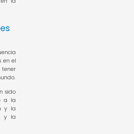
 en la
úes
uencia
 en el
 tener
mundo.
n sido
o a la
n y la
o y la