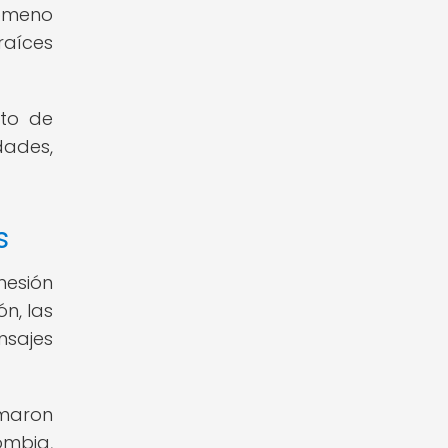
nómeno
raíces
cto de
dades,
s
hesión
n, las
nsajes
rmaron
ombia,