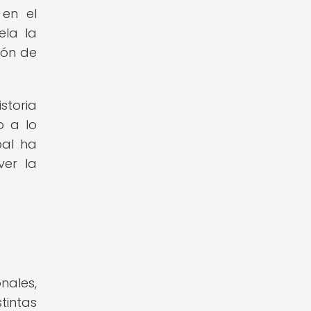
 en el
ela la
ión de
storia
o a lo
bal ha
ver la
nales,
intas