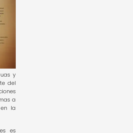
guas y
te del
aciones
rmas a
 en la
úes es