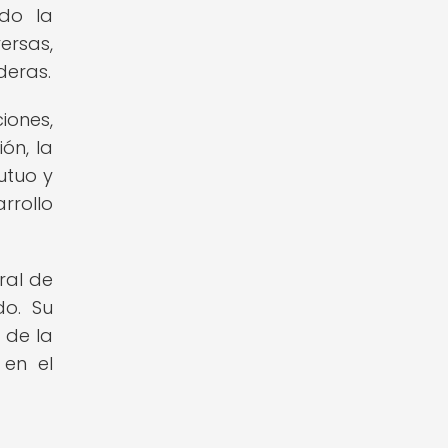
ido la
ersas,
deras.
iones,
ón, la
utuo y
rrollo
ral de
do. Su
 de la
 en el