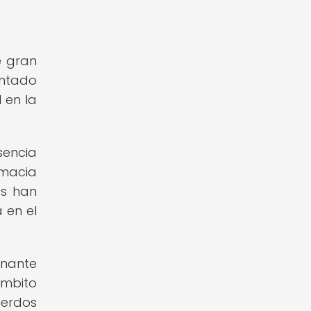
e gran
entado
 en la
sencia
omacia
as han
 en el
inante
ámbito
uerdos