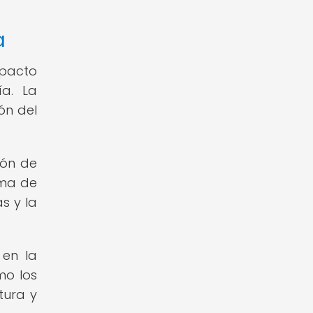
a
mpacto
ía. La
ón del
ión de
rma de
s y la
 en la
mo los
tura y