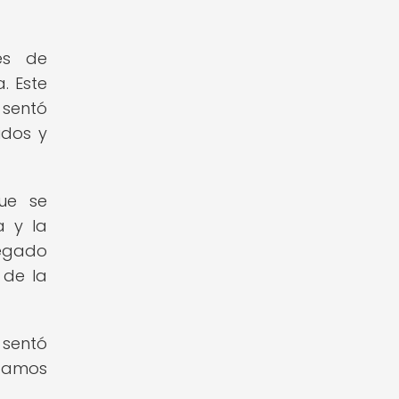
nes de
. Este
 sentó
idos y
ue se
a y la
legado
 de la
 sentó
izamos