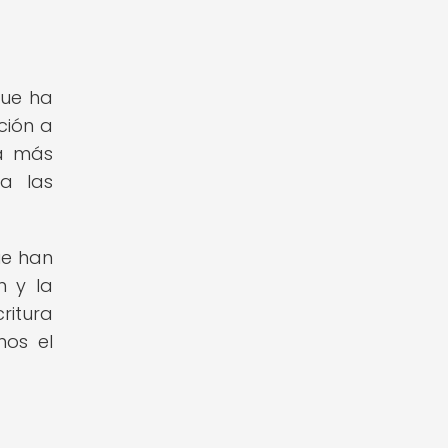
que ha
ción a
ra más
a las
ue han
n y la
ritura
mos el