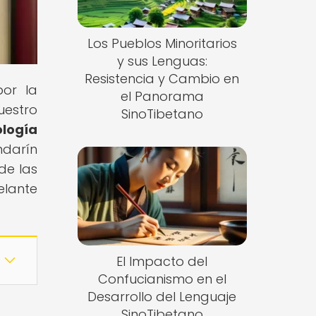
Los Pueblos Minoritarios
y sus Lenguas:
Resistencia y Cambio en
por la
el Panorama
uestro
SinoTibetano
logía
ndarín
de las
elante
El Impacto del
Confucianismo en el
Desarrollo del Lenguaje
SinoTibetano