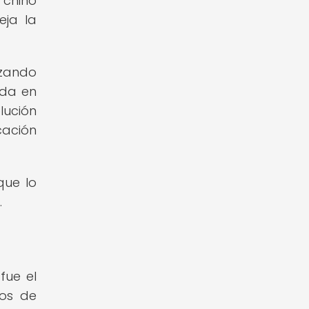
 chino
eja la
izando
ada en
lución
ación
que lo
.
fue el
tos de