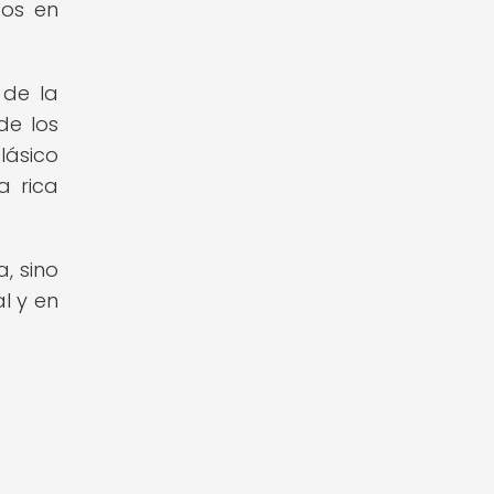
tos en
 de la
de los
lásico
a rica
a, sino
l y en