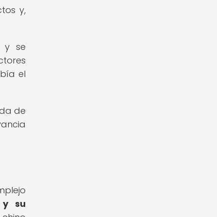
tos y,
 y se
ctores
bía el
ada de
vancia
mplejo
, y su