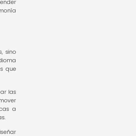
render
rmonía
, sino
idioma
es que
ar las
omover
icas a
s.
iseñar