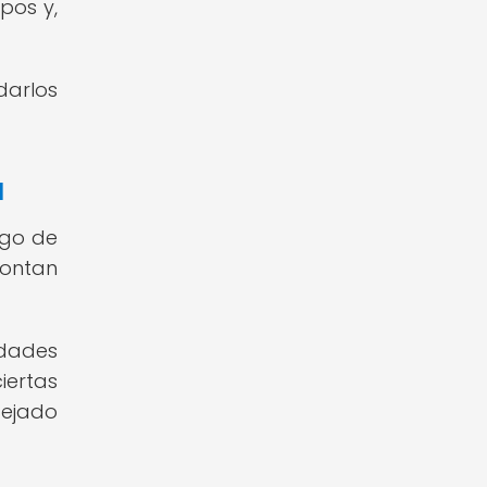
pos y,
darlos
a
rgo de
montan
idades
iertas
dejado