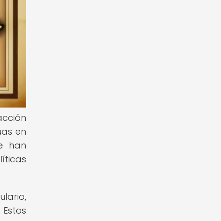
acción
uas en
ue han
íticas
lario,
 Estos