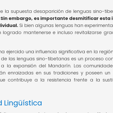
e la supuesta desaparición de lenguas sino-tib
.
Sin embargo, es importante desmitificar esta 
ividual.
Si bien algunas lenguas han experiment
n logrado mantenerse e incluso revitalizarse gra
 ejercido una influencia significativa en la región
 de las lenguas sino-tibetanas es un proceso co
 a la expansión del Mandarín. Las comunidad
n enraizadas en sus tradiciones y poseen un 
que contribuye a la resistencia frente a la susti
 Lingüística