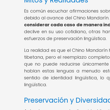
Mitos y Realidades
Es común escuchar afirmaciones sobr
debido al avance del Chino Mandarín
considerar cada caso de manera ind
declive en su uso cotidiano, otras ha
esfuerzos de preservación lingüística.
La realidad es que el Chino Mandarín ha
tibetana, pero el reemplazo completo
que no puede reducirse únicamente
hablan estas lenguas a menudo está
sentido de identidad lingüística, lo 
lingüística.
Preservación y Diversidad