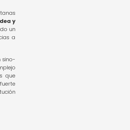
etanas
idea y
ado un
cias a
 sino-
mplejo
es que
fuerte
tución