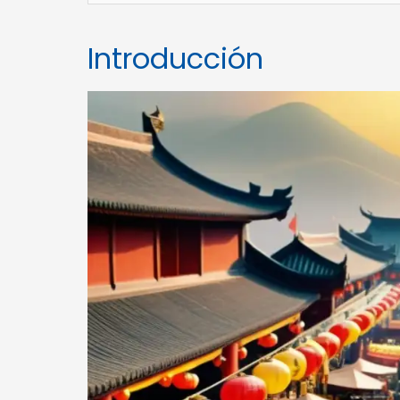
Introducción