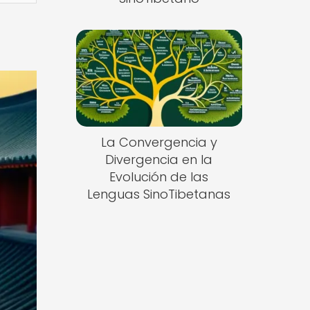
La Convergencia y
Divergencia en la
Evolución de las
Lenguas SinoTibetanas