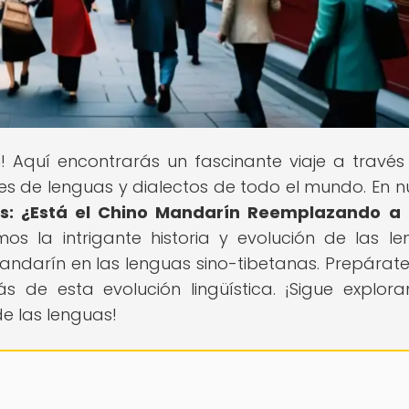
s
! Aquí encontrarás un fascinante viaje a través
des de lenguas y dialectos de todo el mundo. En n
es: ¿Está el Chino Mandarín Reemplazando a 
mos la intrigante historia y evolución de las le
andarín en las lenguas sino-tibetanas. Prepárat
ás de esta evolución lingüística. ¡Sigue explor
e las lenguas!