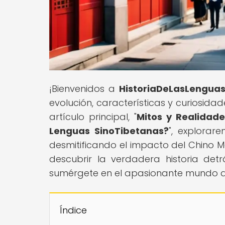
¡Bienvenidos a
HistoriaDeLasLengua
evolución, características y curiosida
artículo principal, "
Mitos y Realidad
Lenguas SinoTibetanas?
", explorare
desmitificando el impacto del Chino M
descubrir la verdadera historia detr
sumérgete en el apasionante mundo d
Índice