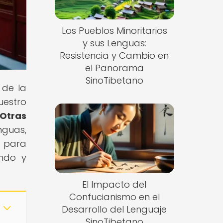
Los Pueblos Minoritarios
y sus Lenguas:
Resistencia y Cambio en
el Panorama
SinoTibetano
 de la
uestro
Otras
nguas,
e para
ando y
El Impacto del
Confucianismo en el
Desarrollo del Lenguaje
SinoTibetano