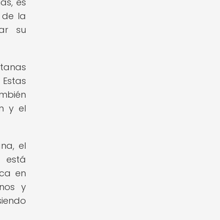
as, es
 de la
zar su
etanas
 Estas
ambién
n y el
na, el
 está
ica en
nos y
siendo