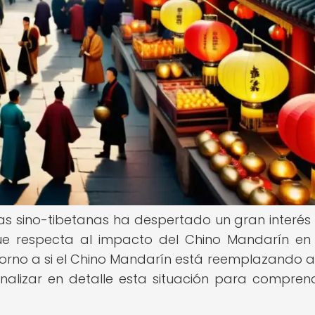
uas sino-tibetanas ha despertado un gran interés 
que respecta al impacto del Chino Mandarín en
 torno a si el Chino Mandarín está reemplazando a
analizar en detalle esta situación para compren