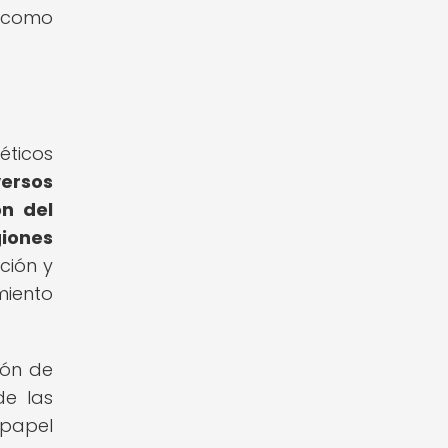
í como
néticos
versos
ón del
iones
ción y
miento
ión de
de las
 papel