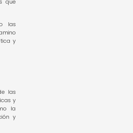
as que
o las
camino
tica y
de las
icas y
omo la
ción y