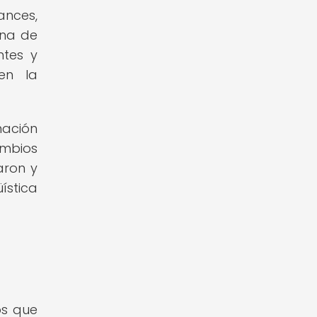
ances,
una de
ntes y
en la
mación
ambios
aron y
ística
os que