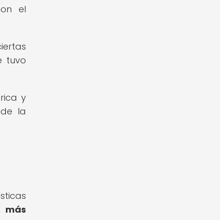
con el
iertas
e tuvo
rica y
 de la
sticas
s más