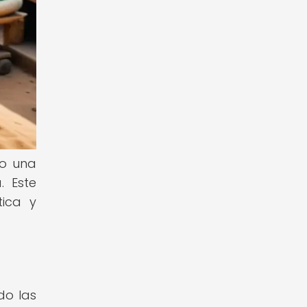
do una
. Este
tica y
do las