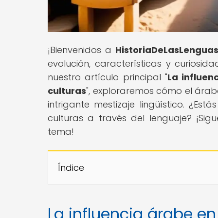
¡Bienvenidos a
HistoriaDeLasLengua
evolución, características y curiosi
nuestro artículo principal "
La influen
culturas
", exploraremos cómo el árab
intrigante mestizaje lingüístico. ¿Es
culturas a través del lenguaje? ¡Si
tema!
Índice
La influencia árabe e