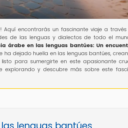
s
! Aquí encontrarás un fascinante viaje a través
dades de las lenguas y dialectos de todo el mun
cia árabe en las lenguas bantúes: Un encuen
e ha dejado huella en las lenguas bantúes, crea
tás listo para sumergirte en este apasionante cr
gue explorando y descubre más sobre este fasc
n las lenguas bantúes