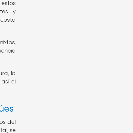
 estos
tes y
 costa
ixtos,
uencia
ra, la
así el
túes
os del
tal, se