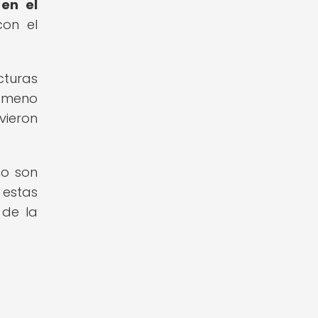
 en el
con el
cturas
nómeno
vieron
no son
 estas
 de la