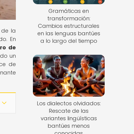
Gramáticas en
transformación:
Cambios estructurales
 de la
en las lenguas bantúes
do. En
a lo largo del tiempo
tro de
ndo un
uce de
inante
Los dialectos olvidados:
Rescate de las
variantes lingüísticas
bantúes menos
conocidas