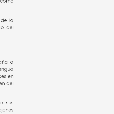
r cómo
 de la
go del
taña a
lengua
ces en
en del
en sus
ajones