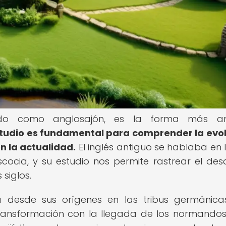
cido como anglosajón, es la forma más an
tudio es fundamental para comprender la evo
en la actualidad.
El inglés antiguo se hablaba en 
scocia, y su estudio nos permite rastrear el desa
 siglos.
rca desde sus orígenes en las tribus germánic
ransformación con la llegada de los normandos