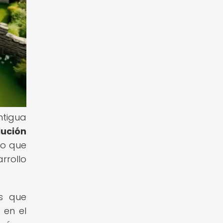
tigua
lución
lo que
rrollo
as que
 en el