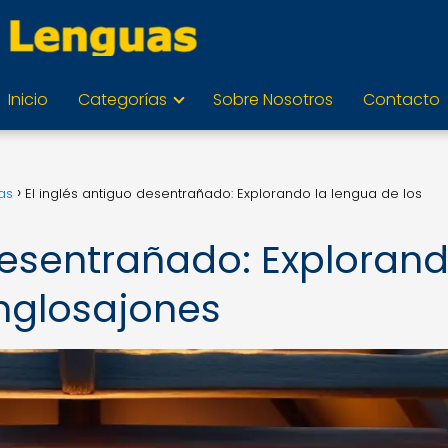
Inicio
Categorías
Sobre Nosotros
Contacto
as
El inglés antiguo desentrañado: Explorando la lengua de los
 desentrañado: Exploran
anglosajones