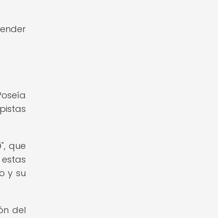
render
Poseía
pistas
", que
 estas
o y su
ón del