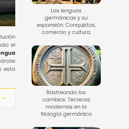
Las lenguas
germánicas y su
expansión: Conquistas,
comercio y cultura
lución
odo el
lengua
párate
s esta
Rastreando los
cambios: Técnicas
modernas en la
filología germánica