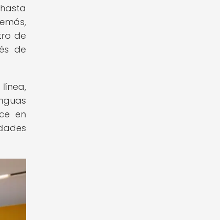
 hasta
demás,
tro de
vés de
línea,
enguas
ice en
idades