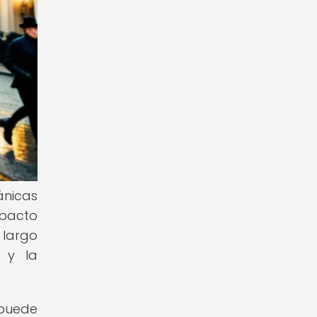
ánicas
mpacto
 largo
 y la
puede