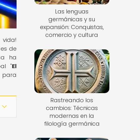
Las lenguas
germánicas y su
expansión: Conquistas,
comercio y cultura
 vida!
des de
ca ha
al "
El
e para
Rastreando los
cambios: Técnicas
modernas en la
filología germánica