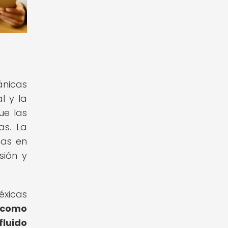
ánicas
l y la
ue las
as. La
mas en
sión y
éxicas
 como
fluido