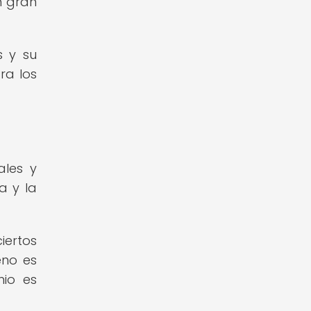
n gran
s y su
ra los
ales y
a y la
iertos
eno es
nio es