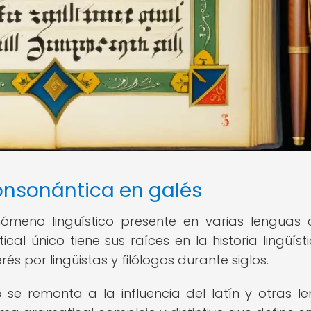
onsonántica en galés
meno lingüístico presente en varias lenguas c
cal único tiene sus raíces en la historia lingüíst
rés por lingüistas y filólogos durante siglos.
s
se remonta a la influencia del latín y otras l