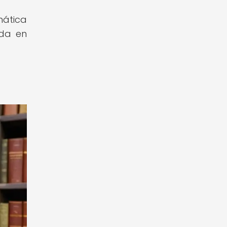
mática
ada en