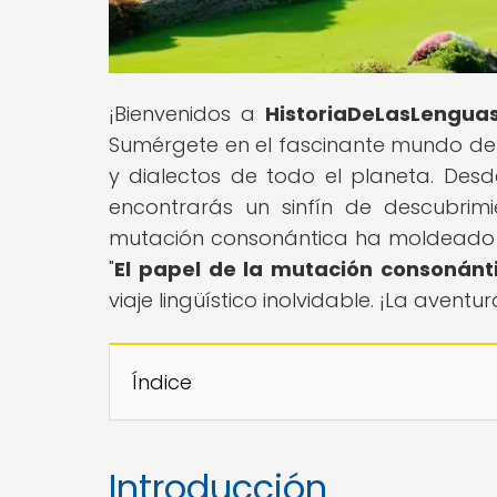
¡Bienvenidos a
HistoriaDeLasLengua
Sumérgete en el fascinante mundo de l
y dialectos de todo el planeta. Desd
encontrarás un sinfín de descubrim
mutación consonántica ha moldeado l
"
El papel de la mutación consonánt
viaje lingüístico inolvidable. ¡La aven
Índice
Introducción