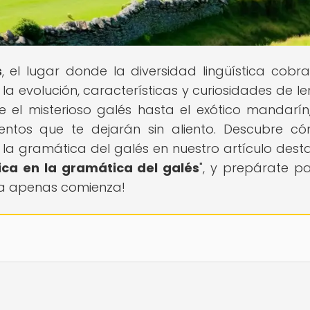
s
, el lugar donde la diversidad lingüística cobra
a evolución, características y curiosidades de l
e el misterioso galés hasta el exótico mandarín
ientos que te dejarán sin aliento. Descubre c
a gramática del galés en nuestro artículo des
ica en la gramática del galés
", y prepárate p
tura apenas comienza!