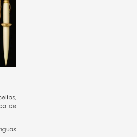
eltas,
ica de
enguas