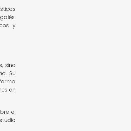
sticas
galés.
icos y
, sino
ma. Su
 forma
nes en
bre el
studio