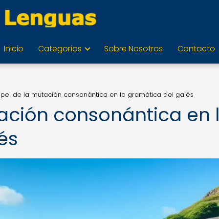
Inicio
Categorías
Sobre Nosotros
Contacto
apel de la mutación consonántica en la gramática del galés
tación consonántica en 
és