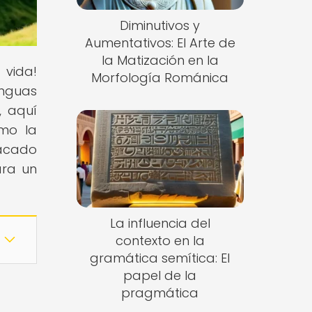
Diminutivos y
Aumentativos: El Arte de
la Matización en la
 vida!
Morfología Románica
enguas
, aquí
ómo la
tacado
ara un
La influencia del
contexto en la
gramática semítica: El
papel de la
pragmática