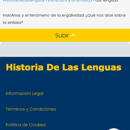
HistoriaDeLasLenguas
Estructura y Gramática
Las lenguas
IndoArias y el fenómeno de la ergatividad: ¿Qué nos dice sobre
la sintaxis?
Subir
Información Legal
Términos y Condiciones
Política de Cookies